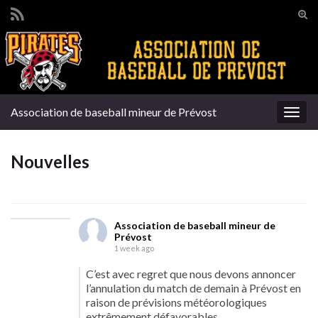
Tog
sear
Search for:
for
Association de baseball mineur de Prévost
Togg
navig
Nouvelles
Association de baseball mineur de
Prévost
1 week ago
C’est avec regret que nous devons annoncer
l’annulation du match de demain à Prévost en
raison de prévisions météorologiques
extrêmement défavorables.