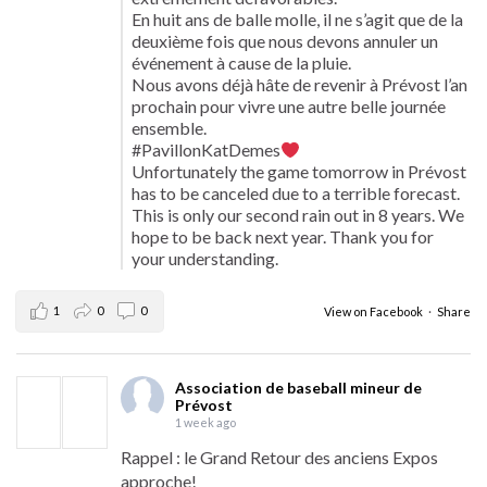
En huit ans de balle molle, il ne s’agit que de la
deuxième fois que nous devons annuler un
événement à cause de la pluie.
Nous avons déjà hâte de revenir à Prévost l’an
prochain pour vivre une autre belle journée
ensemble.
#PavillonKatDemes
Unfortunately the game tomorrow in Prévost
has to be canceled due to a terrible forecast.
This is only our second rain out in 8 years. We
hope to be back next year. Thank you for
your understanding.
1
0
0
View on Facebook
·
Share
Association de baseball mineur de
Prévost
1 week ago
Rappel : le Grand Retour des anciens Expos
approche!