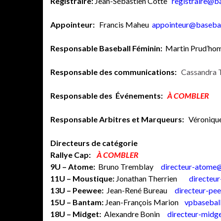
Registraire:
Jean-Sébastien Cotte
registraire@b
Appointeur:
Francis Maheu
appointeur@baseba
Responsable Baseball Féminin:
Martin Prud’h
Responsable des communications:
Cassandra 
Responsable des Événements:
À COMBLER
Responsable Arbitres et Marqueurs:
Véroniqu
Directeurs de catégorie
Rallye Cap:
À COMBLER
9U – Atome:
Bruno Tremblay
directeur-atome
11U – Moustique:
Jonathan Therrien
directeu
13U – Peewee:
Jean-René Bureau
directeur-pe
15U – Bantam:
Jean-François Marion
vpbasebal
18U – Midget:
Alexandre Bonin
directeur-midg