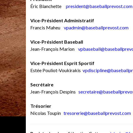
Éric Blanchette
president@baseballprevost.com
Vice-Président Administratif
Francis Maheu
vpadmin@baseballprevost.com
Vice-Président Baseball
Jean-François Marion
v
pbaseball@baseballprev
Vice-Président Esprit Sportif
Estée Pouliot-Voukirakis
vpdiscipline@baseballp
Secrétaire
Jean-François Despins
secretaire@baseballprevo
Trésorier
Nicolas Toupin
tresorerie@baseballprevost.com