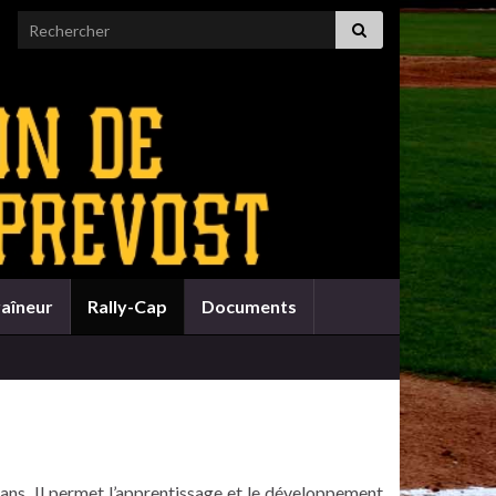
Search for:
raîneur
Rally-Cap
Documents
 ans. Il permet l’apprentissage et le développement